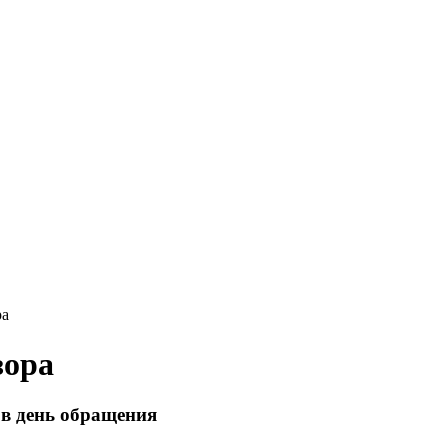
ра
зора
 в день обращения