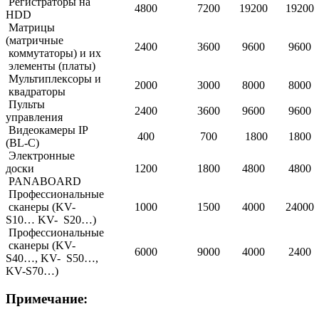
Регистраторы на
4800
7200
19200
19200
HDD
Матрицы
(матричные
2400
3600
9600
9600
коммутаторы) и их
элементы (платы)
Мультиплексоры и
2000
3000
8000
8000
квадраторы
Пульты
2400
3600
9600
9600
управления
Видеокамеры IP
400
700
1800
1800
(BL-C)
Электронные
доски
1200
1800
4800
4800
PANABOARD
Профессиональные
сканеры (KV-
1000
1500
4000
24000
S10… KV- S20…)
Профессиональные
сканеры (KV-
6000
9000
4000
2400
S40…, KV- S50…,
KV-S70…)
Примечание: