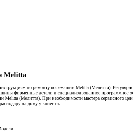
 Melitta
нструкциям по ремонту кофемашин Melitta (Мелитта). Регулярно
ашины фирменные детали и специализированное программное обе
 Melitta (Мелитта). При необходимости мастера сервисного це
раснодару на дому у клиента.
одели