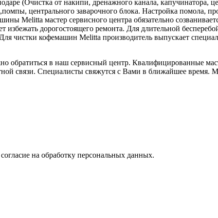
даре (Очистка от накипи, дренажного канала, капучинатора, це
омпы, центрального заварочного блока. Настройка помола, прог
ины Melitta мастер сервисного центра обязательно созваниваетс
жет избежать дорогостоящего ремонта. Для длительной беспере
ля чистки кофемашин Melitta производитель выпускает специал
но обратиться в наш сервисный центр. Квалифицированные маст
атной связи. Специалисты свяжутся с Вами в ближайшее время. 
 согласие на обработку персональных данных.