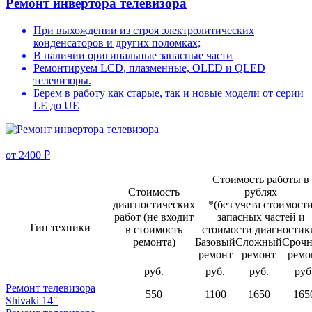
Ремонт инвертора телевизора
При выхождении из строя электролитических
конденсаторов и других поломках;
В наличии оригинальные запасные части
Ремонтируем LCD, плазменные, OLED и QLED
телевизоры.
Берем в работу как старые, так и новые модели от серии
LE до UE
от 2400 ₽
Стоимость работы в
Стоимость
рублях
диагностичеcких
*(без учета стоимост
работ (не входит
запасных частей и
Тип техники
в стоимость
стоимости диагностик
ремонта)
Базовый
Сложный
Сроч
ремонт
ремонт
ремо
руб.
руб.
руб.
руб
Ремонт телевизора
550
1100
1650
165
Shivaki
14″